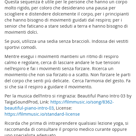
Questa sequenza è utile per le persone che hanno un corpo
molto rigido, per coloro che desiderano una pausa per
sciogliere e distendere dolcemente il corpo, per i principianti
che hanno bisogno di movimenti guidati dal respiro; per i
senior che faticano a stare seduti a terra e hanno bisogno di
movimenti dolci.
Se puoi, utilizza una sedia senza braccioli. Indossa dei vestiti
sportivi comodi.
Mentre esegui i movimenti mantieni un ritmo di respiro
calmo e regolare, cerca di lasciare andare le tue tensioni
nell'espiro e fai i movimenti senza forzare. Ricerca un
movimento che non sia forzato o a scatto. Non forzare le parti
del corpo che senti più delicate. Cerca l'armonia del gesto. Fa
si che sia il respiro a guidare il movimento.
Per la musica dell’intro si ringrazia: Beautiful Piano Intro 03 by
TaigaSoundProd, Link:
https://filmmusic.io/song/8362-
beautiful-piano-intro-03
, License:
https://filmmusic.io/standard-license
Ricorda che prima di intraprendere qualsiasi lezione yoga, si
raccomanda di consultare il proprio medico curante oppure
uno specialista adeguato.