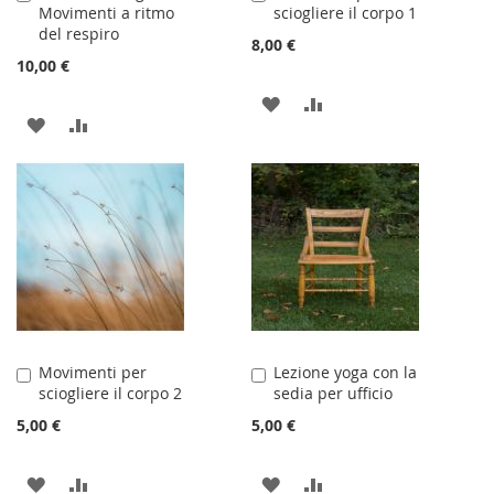
Movimenti a ritmo
sciogliere il corpo 1
al
al
del respiro
Carrello
Carrello
8,00 €
10,00 €
AGGIUNGI
AGGIUNGI
AGGIUNGI
AGGIUNGI
ALLA
AL
ALLA
AL
LISTA
CONFRONTO
LISTA
CONFRONTO
DESIDERI
DESIDERI
Movimenti per
Lezione yoga con la
Aggiungi
Aggiungi
sciogliere il corpo 2
sedia per ufficio
al
al
Carrello
Carrello
5,00 €
5,00 €
AGGIUNGI
AGGIUNGI
AGGIUNGI
AGGIUNGI