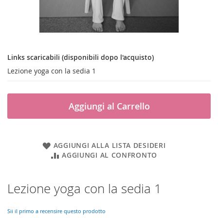
Links
Vai
scaricabili
all'inizio
Links scaricabili (disponibili dopo l'acquisto)
della
(disponibili
Lezione yoga con la sedia 1
galleria
dopo
di
l'acquisto)
immagini
Aggiungi al Carrello
AGGIUNGI ALLA LISTA DESIDERI
AGGIUNGI AL CONFRONTO
Lezione yoga con la sedia 1
Sii il primo a recensire questo prodotto