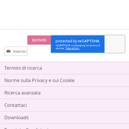
ALLA
AL
ALLA
AL
LISTA
CONFRONTO
LISTA
CONFRONTO
DESIDERI
DESIDERI
Iscriviti
Iscriviti
alla
nostra
Newsletter:
Termini di ricerca
Norme sulla Privacy e sui Cookie
Ricerca avanzata
Contattaci
Downloads